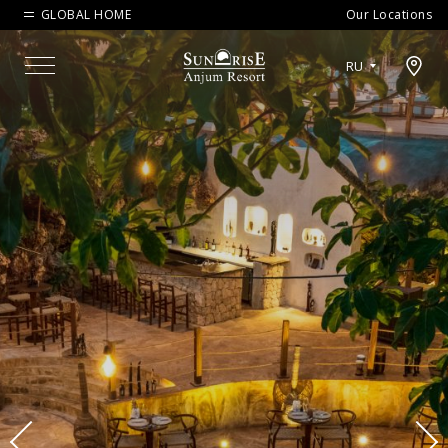
GLOBAL HOME
Our Locations
Open map modal
RU
Menu