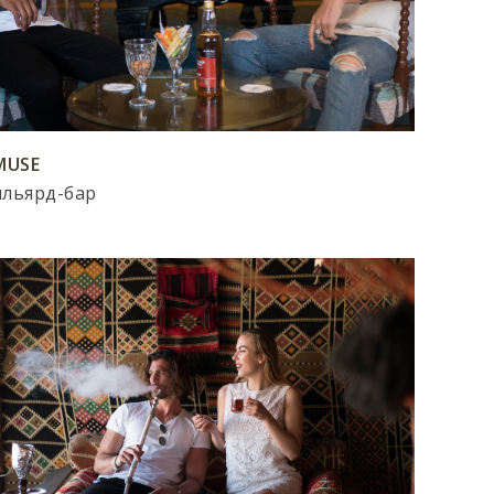
MUSE
ильярд-бар