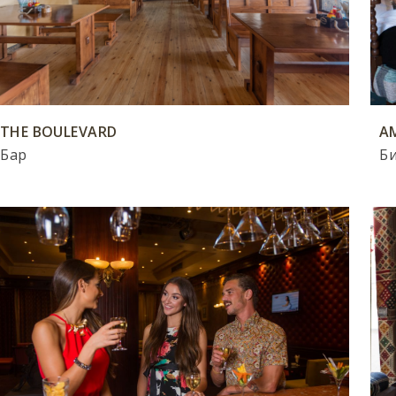
THE BOULEVARD
A
Бар
Б