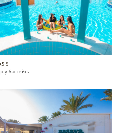
ASIS
р у бассейна