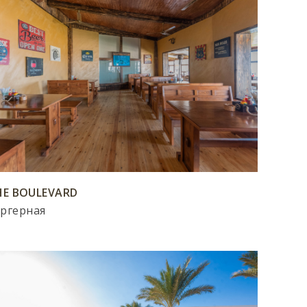
HE BOULEVARD
ургерная