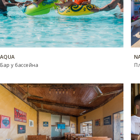
AQUA
N
Бар у бассейна
П