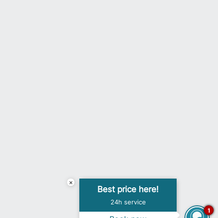
×
Best price here!
24h service
1