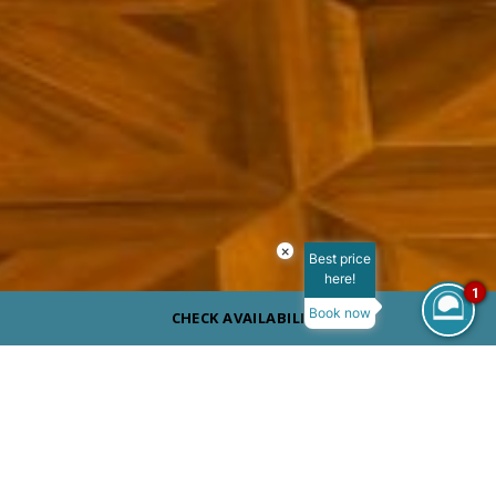
×
Best price
here!
1
Book now
CHECK AVAILABILITY
ДРЕСС КОД
Повседневный