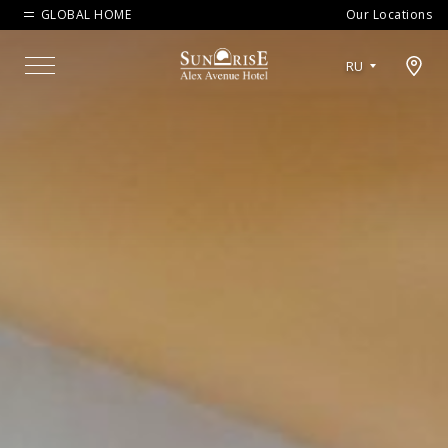
GLOBAL HOME
Our Locations
Open map modal
RU
Menu