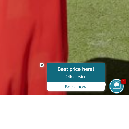
×
Best price here!
24h service
1
Book now