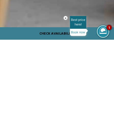
×
Best price
here!
1
Book now
CHECK AVAILABILITY
ДРЕСС КОД
Повседневный
СЕРВИРОВКА
Напитки
Только для взрослых
ВРЕМЯ РАБОТЫ
18:00 - 12:00