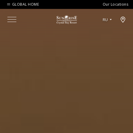
GLOBAL HOME
Our Locations
Open map modal
RU
Menu