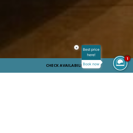
×
Best price
here!
1
Book now
CHECK AVAILABILITY
ROOM SIZE
54 m²
MAX OCCUPANCY
VIEW
Вид на бассейн/Частичный вид на море
BED TYPE
Кровать Queen Size и два дивана-кровати