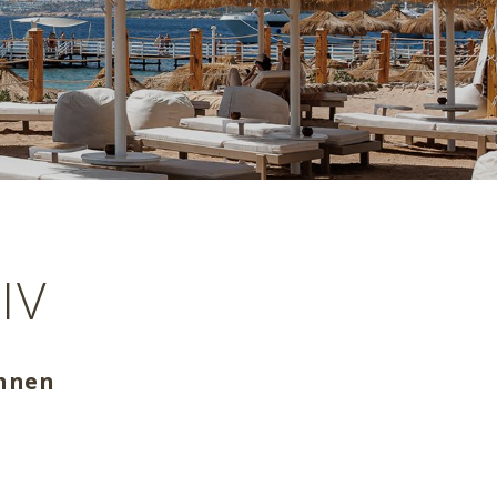
IV
öhnen