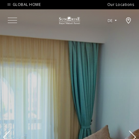
GLOBAL HOME
Our Locations
Open map modal
DE
Menu