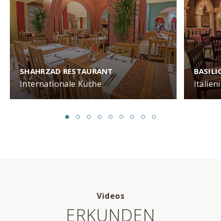
SHAHRZAD RESTAURANT
BASIL
Internationale Küche
Italien
Videos
ERKUNDEN