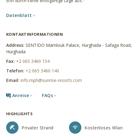
sich durch seine einzigartige Lage aus."
Datenblatt
Datenblatt
KONTAKTINFORMATIONEN
Address:
SENTIDO Mamlouk Palace, Hurghada - Safaga Road,
Hurghada
Fax:
+2 065 3460 154
Telefon:
+2 065 3460 140
Email:
info.mph@sunrise-resorts.com
Anreise
FAQs
HIGHLIGHTS
Privater Strand
Kostenloses Wlan