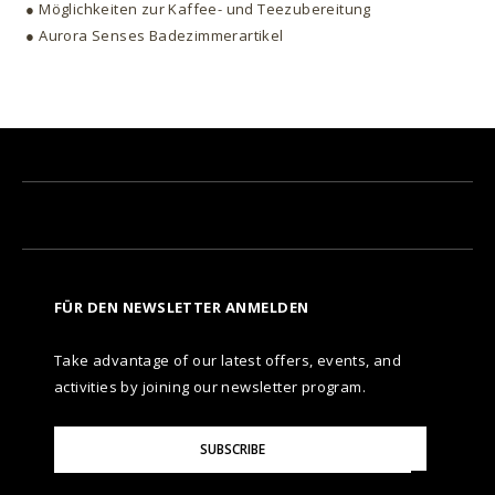
● Möglichkeiten zur Kaffee- und Teezubereitung
● Aurora Senses Badezimmerartikel
FÜR DEN NEWSLETTER ANMELDEN
Take advantage of our latest offers, events, and
activities by joining our newsletter program.
Please
SUBSCRIBE
Enter
Your
Email