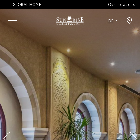
GLOBAL HOME
Our Locations
Open map modal
DE
Menu