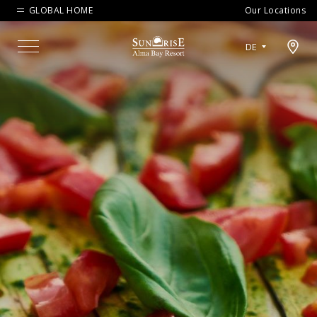
GLOBAL HOME
Our Locations
Open map modal
DE
Menu