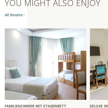
YOU MIGHT ALSO ENJOY
All Rooms
FAMILIENZIMMER MIT ETAGENBETT
DELUXE S