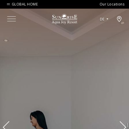
GLOBAL HOME
Our Locations
Open map modal
DE
Menu