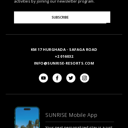
activities by joining our newsletter program.
Please
SUBSCRIBE
Enter
Your
Email
KM 17 HURGHADA - SAFAGA ROAD
+2 016032
INFO@SUNRISE-RESORTS.COM
SUNRISE Mobile App
Your next personalized stay is a just