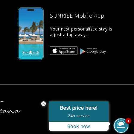
SUNRISE Mobile App
Your next personalized stay is
a just a tap away.
×
Best price here!
24h service
1
Book now