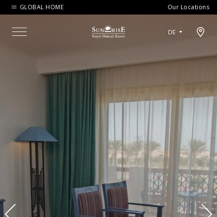
GLOBAL HOME
Our Locations
Open map modal
DE
Menu