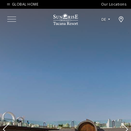
GLOBAL HOME
Our Locations
Open map modal
DE
Menu