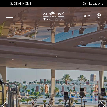
GLOBAL HOME
Our Locations
Open map modal
DE
Menu