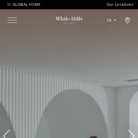
GLOBAL HOME
Our Locations
Open map modal
DE
Menu