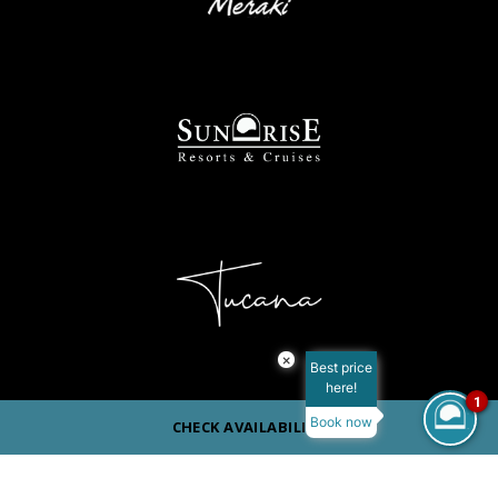
×
Best price
here!
1
Book now
CHECK AVAILABILITY