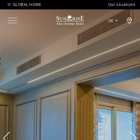
GLOBAL HOME
Our Locations
Open map modal
DE
Menu