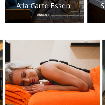
A la Carte Essen
S
Essen