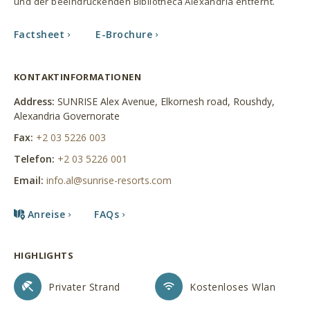
und der beeindruckenden Bibliotheca Alexandria entfernt.
Factsheet
Factsheet
Factsheet
E-Brochure
KONTAKTINFORMATIONEN
Address:
SUNRISE Alex Avenue, Elkornesh road, Roushdy,
Alexandria Governorate
Fax:
+2 03 5226 003
Telefon:
+2 03 5226 001
Email:
info.al@sunrise-resorts.com
Anreise
FAQs
HIGHLIGHTS
Privater Strand
Kostenloses Wlan