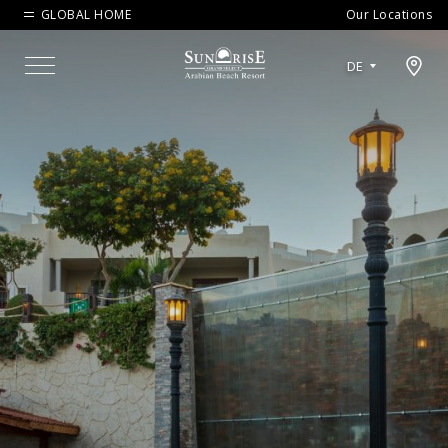
GLOBAL HOME
Our Locations
Open map modal
DE
Menu