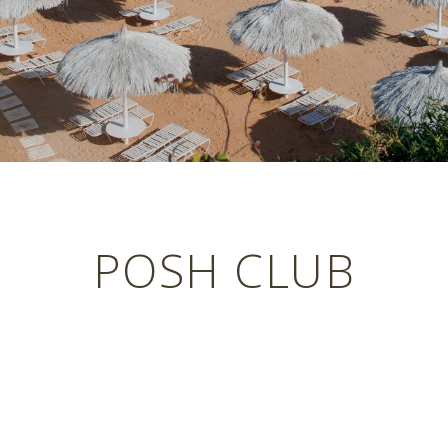
POSH CLUB
Previous