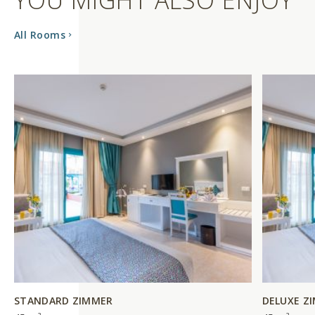
YOU MIGHT ALSO ENJOY
All Rooms
STANDARD ZIMMER
DELUXE Z