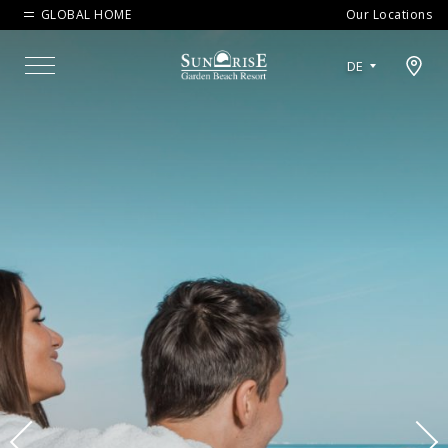
GLOBAL HOME
Our Locations
Open map modal
DE
Menu