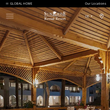
GLOBAL HOME
Our Locations
Open map modal
DE
Menu