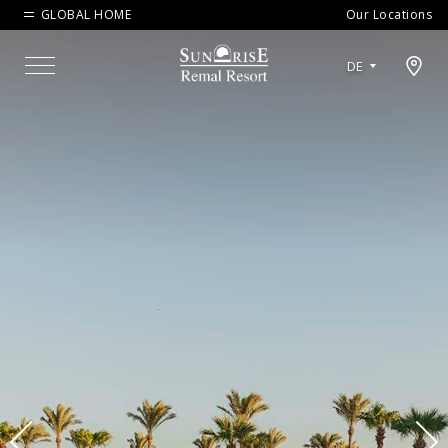
GLOBAL HOME
Our Locations
Open map modal
DE
Menu