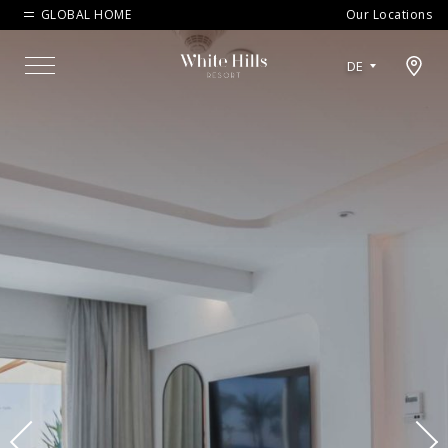
GLOBAL HOME
Our Locations
Open map modal
DE
Menu