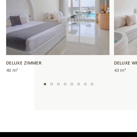
DELUXE ZIMMER
DELUXE W
40 m²
43 m²