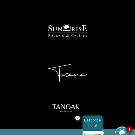
×
Best price
here!
1
Book now