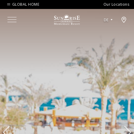
GLOBAL HOME
Our Locations
Open map modal
DE
Menu