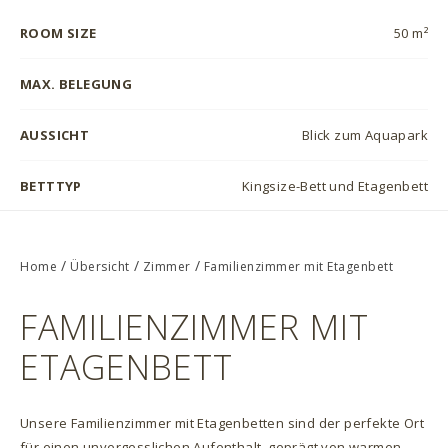
ROOM SIZE
50 m²
MAX. BELEGUNG
AUSSICHT
Blick zum Aquapark
BETTTYP
Kingsize-Bett und Etagenbett
/
/
/
Home
Übersicht
Zimmer
Familienzimmer mit Etagenbett
FAMILIENZIMMER MIT
ETAGENBETT
Unsere Familienzimmer mit Etagenbetten sind der perfekte Ort
für einen unvergesslichen Aufenthalt, geprägt von warmen