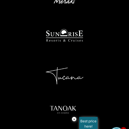
×
Best price
here!