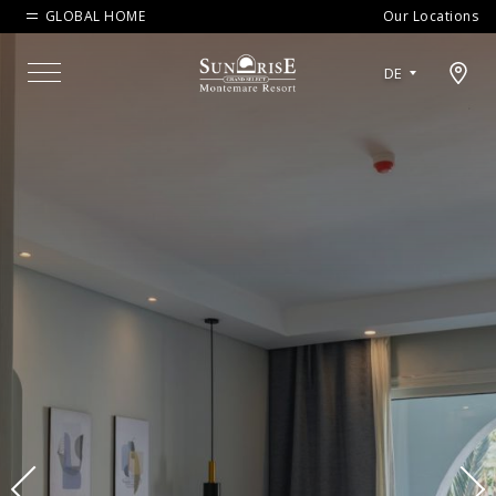
GLOBAL HOME
Our Locations
Open map modal
DE
Menu