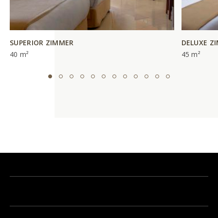
SUPERIOR ZIMMER
DELUXE Z
40 m²
45 m²