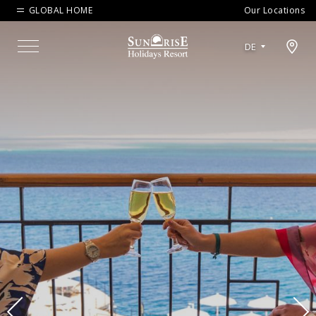
GLOBAL HOME
Our Locations
Open map modal
DE
Menu