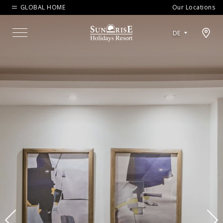
GLOBAL HOME
Our Locations
Open map modal
DE
Menu