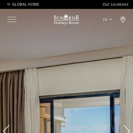
GLOBAL HOME
Our Locations
Open map modal
DE
Menu