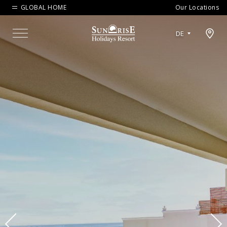
GLOBAL HOME
Our Locations
Open map modal
DE
Menu